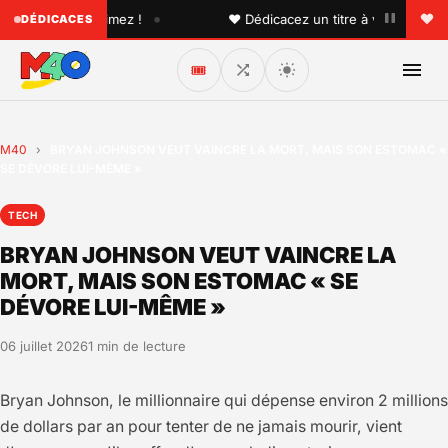
•
un que vous aimez !
♥ Dédicacez un titre à vos proches su
DÉDICACES
🎟️
M40
›
BRYAN JOHNSON VEUT VAINCRE LA MORT, MAIS SON ESTOMAC «
SE DÉVORE LUI-MÊME »
TECH
BRYAN JOHNSON VEUT VAINCRE LA
MORT, MAIS SON ESTOMAC « SE
DÉVORE LUI-MÊME »
06 juillet 2026
1 min de lecture
Bryan Johnson, le millionnaire qui dépense environ 2 millions
de dollars par an pour tenter de ne jamais mourir, vient