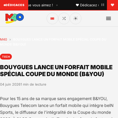
•
à quelqu'un que vous aimez !
♥ Dédicacez un titre à vos p
DÉDICACES
🎟️
M40
›
BOUYGUES LANCE UN FORFAIT MOBILE SPÉCIAL COUPE DU
MONDE (B&YOU)
TECH
BOUYGUES LANCE UN FORFAIT MOBILE
SPÉCIAL COUPE DU MONDE (B&YOU)
04 juin 2026
1 min de lecture
Pour les 15 ans de sa marque sans engagement B&YOU,
Bouygues Telecom lance un forfait mobile qui intègre beIN
Sports, le diffuseur de l'intégralité de la Coupe du monde