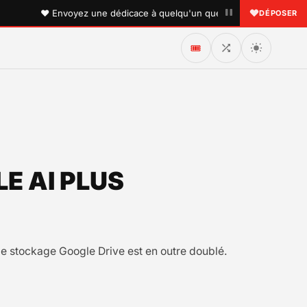
•
♥ Envoyez une dédicace à quelqu'un que vous aimez !
DÉPOSER
🎟️
E AI PLUS
de stockage Google Drive est en outre doublé.