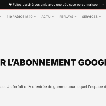
•
♥ Faites plaisir à vos amis avec une dédicace personnalisée !
119 RADIOS M40
ACTU
REPLAYS
SERVICES
R L’ABONNEMENT GOOGL
sse. Un forfait d'IA d'entrée de gamme pour lequel l'espace 