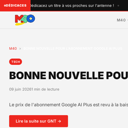
•
♥ Dédicacez un titre à vos proches sur l'antenne !
DÉDICACES
M40
M40
›
BONNE NOUVELLE POUR L’ABONNEMENT GOOGLE AI PLUS
TECH
BONNE NOUVELLE POU
09 juin 2026
1 min de lecture
Le prix de l'abonnement Google AI Plus est revu à la bai
Lire la suite sur GNT →