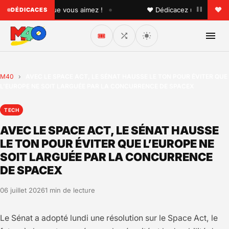
•
 quelqu'un que vous aimez !
♥ Dédicacez un titre à vos p
DÉDICACES
🎟️
M40
›
AVEC LE SPACE ACT, LE SÉNAT HAUSSE LE TON POUR ÉVITER QUE
L’EUROPE NE SOIT LARGUÉE PAR LA CONCURRENCE DE SPACEX
TECH
AVEC LE SPACE ACT, LE SÉNAT HAUSSE
LE TON POUR ÉVITER QUE L’EUROPE NE
SOIT LARGUÉE PAR LA CONCURRENCE
DE SPACEX
06 juillet 2026
1 min de lecture
Le Sénat a adopté lundi une résolution sur le Space Act, le