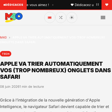
•
 quelqu'un que vous aimez !
♥ Dédicacez un titre à vos pr
DÉDICACES
🎟️
M40
›
APPLE VA TRIER AUTOMATIQUEMENT VOS (TROP NOMBREUX)
ONGLETS DANS SAFARI
TECH
APPLE VA TRIER AUTOMATIQUEMENT
VOS (TROP NOMBREUX) ONGLETS DANS
SAFARI
08 juin 2026
1 min de lecture
Grâce à l’intégration de la nouvelle génération d'Apple
Intelligence, le navigateur Safari devient capable de trier et