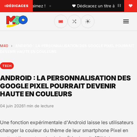
•
un que vous aimez !
♥ Dédicacez un titre à vos proches su
DÉDICACES
🎟️
M40
›
ANDROID : LA PERSONNALISATION DES GOOGLE PIXEL POURRAIT
DEVENIR HAUTE EN COULEURS
TECH
ANDROID : LA PERSONNALISATION DES
GOOGLE PIXEL POURRAIT DEVENIR
HAUTE EN COULEURS
04 juin 2026
1 min de lecture
Une fonction expérimentale d'Android laisse les utilisateurs
changer la couleur du thème de leur smartphone Pixel en