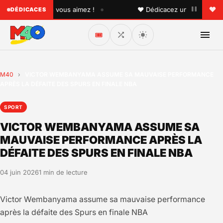
•
quelqu'un que vous aimez !
♥ Dédicacez un titre à vos pro
DÉDICACES
🎟️
M40
›
VICTOR WEMBANYAMA ASSUME SA MAUVAISE PERFORMANCE
APRÈS LA DÉFAITE DES SPURS EN FINALE NBA
SPORT
VICTOR WEMBANYAMA ASSUME SA
MAUVAISE PERFORMANCE APRÈS LA
DÉFAITE DES SPURS EN FINALE NBA
04 juin 2026
1 min de lecture
Victor Wembanyama assume sa mauvaise performance
après la défaite des Spurs en finale NBA