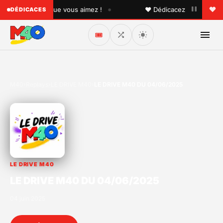
•
 à quelqu'un que vous aimez !
♥ Dédicacez un titre à vos
DÉDICACES
🎟️
M40
›
Replays
›
LE DRIVE M40
›
LE DRIVE M40 DU 04/06/2025
LE DRIVE M40
LE DRIVE M40 DU 04/06/2025
04 juin 2025