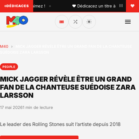
•
un que vous aimez !
♥ Dédicacez un titre à vos proches su
DÉDICACES
🎟️
M40
›
MICK JAGGER RÉVÈLE ÊTRE UN GRAND FAN DE LA CHANTEUSE
SUÉDOISE ZARA LARSSON
PEOPLE
MICK JAGGER RÉVÈLE ÊTRE UN GRAND
FAN DE LA CHANTEUSE SUÉDOISE ZARA
LARSSON
17 mai 2026
1 min de lecture
Le leader des Rolling Stones suit l’artiste depuis 2018