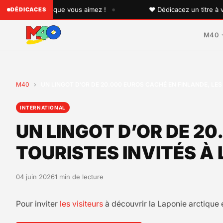
•
quelqu'un que vous aimez !
♥ Dédicacez un titre à vos pr
DÉDICACES
M40
M40
›
UN LINGOT D’OR DE 20.000 EUROS CACHÉ EN FINLANDE, LES
INTERNATIONAL
UN LINGOT D’OR DE 20
TOURISTES INVITÉS À
04 juin 2026
1 min de lecture
Pour inviter
les visiteurs
à découvrir la Laponie arctique e