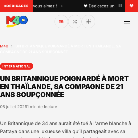
•
uelqu'un que vous aimez !
♥ Dédicacez un titre à vos proc
DÉDICACES
🎟️
M40
›
UN BRITANNIQUE POIGNARDÉ À MORT EN THAÏLANDE, SA
COMPAGNE DE 21 ANS SOUPÇONNÉE
INTERNATIONAL
UN BRITANNIQUE POIGNARDÉ À MORT
EN THAÏLANDE, SA COMPAGNE DE 21
ANS SOUPÇONNÉE
06 juillet 2026
1 min de lecture
Un Britannique de 34 ans aurait été tué à l'arme blanche à
Pattaya dans une luxueuse villa qu’il partageait avec sa