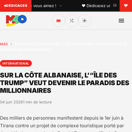
•
quelqu'un que vous aimez !
♥ Dédicacez un titre à vos pro
DÉDICACES
🎟️
M40
›
SUR LA CÔTE ALBANAISE, L’“ÎLE DES TRUMP” VEUT DEVENIR LE
PARADIS DES MILLIONNAIRES
INTERNATIONAL
SUR LA CÔTE ALBANAISE, L’“ÎLE DES
TRUMP” VEUT DEVENIR LE PARADIS DES
MILLIONNAIRES
04 juin 2026
1 min de lecture
Des milliers de personnes manifestent depuis le 1er juin à
Tirana contre un projet de complexe touristique porté par