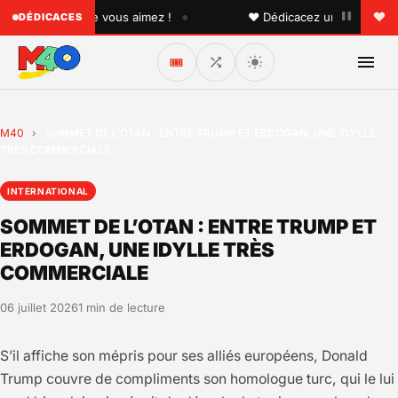
•
quelqu'un que vous aimez !
♥ Dédicacez un titre à vos pr
DÉDICACES
🎟️
M40
›
SOMMET DE L’OTAN : ENTRE TRUMP ET ERDOGAN, UNE IDYLLE
TRÈS COMMERCIALE
INTERNATIONAL
SOMMET DE L’OTAN : ENTRE TRUMP ET
ERDOGAN, UNE IDYLLE TRÈS
COMMERCIALE
06 juillet 2026
1 min de lecture
S’il affiche son mépris pour ses alliés européens, Donald
Trump couvre de compliments son homologue turc, qui le lui