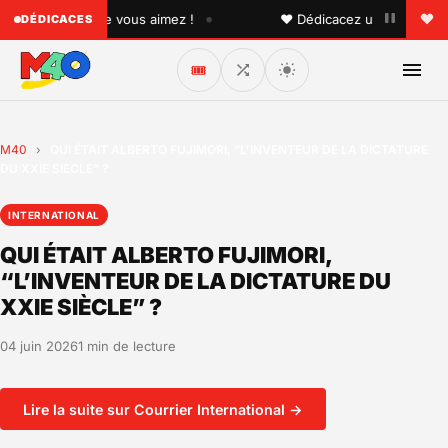
•
quelqu'un que vous aimez !
♥ Dédicacez un titre à vos pr
DÉDICACES
🎟️
M40
›
QUI ÉTAIT ALBERTO FUJIMORI, “L’INVENTEUR DE LA DICTATURE
DU XXIE SIÈCLE” ?
INTERNATIONAL
QUI ÉTAIT ALBERTO FUJIMORI,
“L’INVENTEUR DE LA DICTATURE DU
XXIE SIÈCLE” ?
04 juin 2026
1 min de lecture
Lire la suite sur Courrier International →