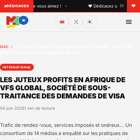
•
 quelqu'un que vous aimez !
♥ Dédicacez un titre à vos pr
DÉDICACES
🎟️
M40
›
LES JUTEUX PROFITS EN AFRIQUE DE VFS GLOBAL, SOCIÉTÉ DE
SOUS-TRAITANCE DES DEMANDES DE VISA
INTERNATIONAL
LES JUTEUX PROFITS EN AFRIQUE DE
VFS GLOBAL, SOCIÉTÉ DE SOUS-
TRAITANCE DES DEMANDES DE VISA
04 juin 2026
1 min de lecture
Trafic de rendez-vous, services imposés et onéreux… Un
consortium de 14 médias a enquêté sur les pratiques de