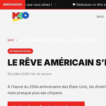
•
 quelqu'un que vous aimez !
♥ Dédicacez un titre à vos p
DÉDICACES
M40
M40
›
LE RÊVE AMÉRICAIN S’ESSOUFFLE… MAIS PAS PARTOUT
INTERNATIONAL
LE RÊVE AMÉRICAIN S
06 juillet 2026
1 min de lecture
À l’heure du 250e anniversaire des États-Unis, les Améri
mais presque plus ses citoyens.