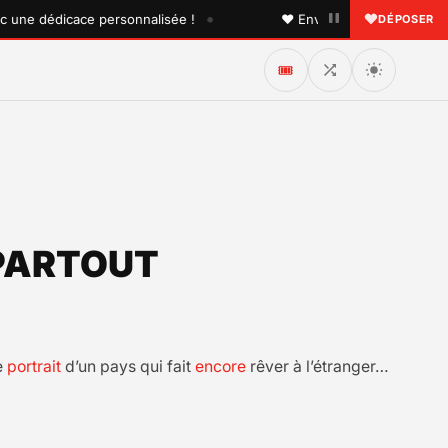
•
e dédicace personnalisée !
♥ Envoyez une dédicace à quelq
DÉPOSER
🎟️
 PARTOUT
e
portrait
d’un pays qui fait
encore
rêver à l’étranger…