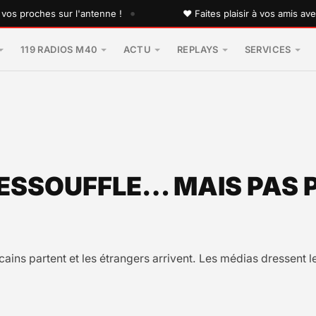
•
roches sur l'antenne !
♥ Faites plaisir à vos amis avec un
119 RADIOS M40
ACTU
REPLAYS
SERVICES
’ESSOUFFLE… MAIS PAS
cains partent et les étrangers arrivent. Les médias dressent l