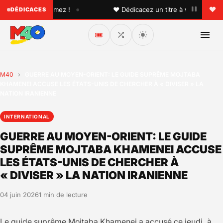
•
n que vous aimez !
♥ Dédicacez un titre à vos proches sur
DÉDICACES
🎟️
M40
›
GUERRE AU MOYEN-ORIENT: LE GUIDE SUPRÊME MOJTABA
KHAMENEI ACCUSE LES ÉTATS-UNIS DE CHERCHER À « DIVISER » LA
NATION IRANIENNE
INTERNATIONAL
GUERRE AU MOYEN-ORIENT: LE GUIDE
SUPRÊME MOJTABA KHAMENEI ACCUSE
LES ÉTATS-UNIS DE CHERCHER À
« DIVISER » LA NATION IRANIENNE
04 juin 2026
1 min de lecture
Le guide suprême Mojtaba Khamenei a accusé ce jeudi, à