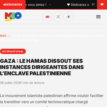
•
quelqu'un que vous aimez !
♥ Dédicacez un titre à vos pr
DÉDICACES
🎟️
M40
›
GAZA : LE HAMAS DISSOUT SES INSTANCES DIRIGEANTES DANS
L’ENCLAVE PALESTINIENNE
INTERNATIONAL
GAZA : LE HAMAS DISSOUT SES
INSTANCES DIRIGEANTES DANS
L’ENCLAVE PALESTINIENNE
06 juillet 2026
1 min de lecture
Le mouvement islamiste palestinien affirme vouloir faciliter
la transition vers un comité technocratique chargé