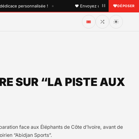
•
ace personnalisée !
♥ Envoyez une dédicace à quelqu'un 
DÉPOSER
🎟️
IRE SUR “LA PISTE AUX
éparation face aux Éléphants de Côte d’Ivoire, avant de
irien “Abidjan Sports”.