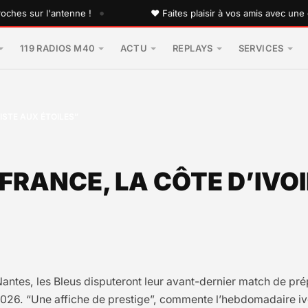
•
 sur l'antenne !
♥ Faites plaisir à vos amis avec une dédic
119 RADIOS M40
ACTU
REPLAYS
SERVICES
PISTE AUX ÉTOILES”
 FRANCE, LA CÔTE D’IVO
à Nantes, les Bleus disputeront leur avant-dernier match de pr
026. “Une affiche de prestige”, commente l’hebdomadaire ivo