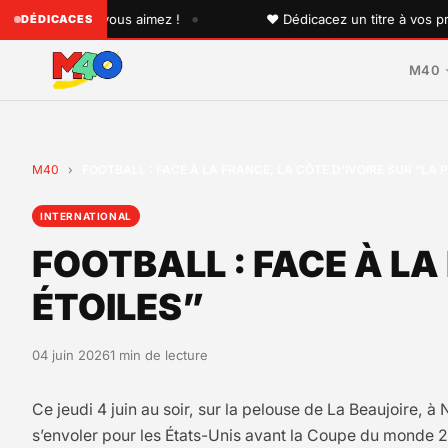
•
qu'un que vous aimez !
♥ Dédicacez un titre à vos proches
DÉDICACES
M40
M40
›
FOOTBALL : FACE À LA FRANCE, LA CÔTE D’IVOIRE SUR “LA 
INTERNATIONAL
FOOTBALL : FACE À LA
ÉTOILES”
04 juin 2026
1 min de lecture
Ce jeudi 4 juin au soir, sur la pelouse de La Beaujoire, 
s’envoler pour les États-Unis avant la Coupe du monde 2