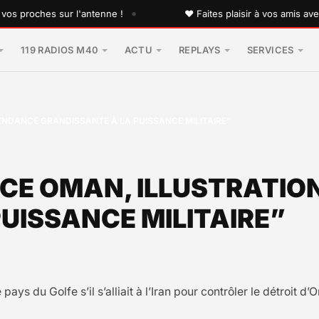
•
proches sur l'antenne !
♥ Faites plaisir à vos amis avec u
119 RADIOS M40
ACTU
REPLAYS
SERVICES
NDANCE GRANDISSANTE À LA PUISSANCE MILITAIRE”
E OMAN, ILLUSTRATION
UISSANCE MILITAIRE”
 pays du Golfe s’il s’alliait à l’Iran pour contrôler le détroit 