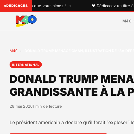
•
à quelqu'un que vous aimez !
♥ Dédicacez un titre à vos 
DÉDICACES
M40
M40
›
DONALD TRUMP MENACE OMAN, ILLUSTRATION DE “SA DÉPE
INTERNATIONAL
DONALD TRUMP MENAC
GRANDISSANTE À LA P
28 mai 2026
1 min de lecture
Le président américain a déclaré qu’il ferait “exploser” le