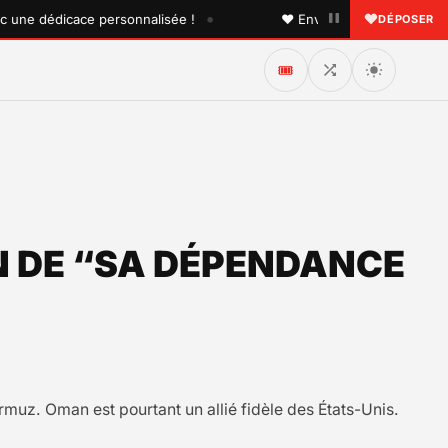
•
ne dédicace personnalisée !
♥ Envoyez une dédicace à quel
DÉPOSER
🎟️
 DE “SA DÉPENDANCE
d’Ormuz. Oman est pourtant un allié fidèle des États-Unis.