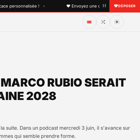
•
rsonnalisée !
♥ Envoyez une dédicace à quelqu'un que vo
DÉPOSER
🎟️
-MARCO RUBIO SERAIT
AINE 2028
a suite. Dans un podcast mercredi 3 juin, il s'avance sur
 hommes qui semble prendre forme.