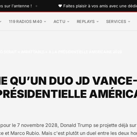
•
'antenne !
♥ Faites plaisir à vos amis avec une dédicace pe
119 RADIOS M40
ACTU
REPLAYS
SERVICES
SERAIT « IMBATTABLE » À LA PRÉSIDENTIELLE AMÉRICAINE 2028
E QU’UN DUO JD VANCE
 PRÉSIDENTIELLE AMÉRIC
e pour le 7 novembre 2028, Donald Trump se projette déjà sur l
nce et Marco Rubio. Mais c'est plutôt un duel entre les deux