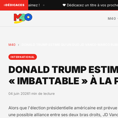
•
que vous aimez !
♥ Dédicacez un titre à vos proches sur l
DÉDICACES
M40
M40
›
DONALD TRUMP ESTIME QU’UN DUO JD VANCE-MARCO RUBIO 
INTERNATIONAL
DONALD TRUMP ESTIM
« IMBATTABLE » À LA
04 juin 2026
1 min de lecture
Alors que l'élection présidentielle américaine est prévu
une possible alliance entre ses deux bras droits, JD Va