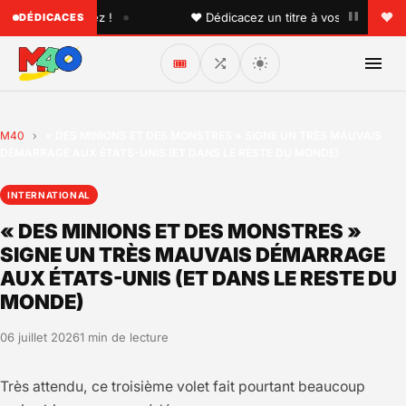
•
que vous aimez !
♥ Dédicacez un titre à vos proches sur l
DÉDICACES
🎟️
M40
›
« DES MINIONS ET DES MONSTRES » SIGNE UN TRÈS MAUVAIS
DÉMARRAGE AUX ÉTATS-UNIS (ET DANS LE RESTE DU MONDE)
INTERNATIONAL
« DES MINIONS ET DES MONSTRES »
SIGNE UN TRÈS MAUVAIS DÉMARRAGE
AUX ÉTATS-UNIS (ET DANS LE RESTE DU
MONDE)
06 juillet 2026
1 min de lecture
Très attendu, ce troisième volet fait pourtant beaucoup