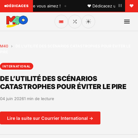
•
 quelqu'un que vous aimez !
♥ Dédicacez un titre à vos p
DÉDICACES
🎟️
M40
›
DE L’UTILITÉ DES SCÉNARIOS CATASTROPHES POUR ÉVITER LE
PIRE
INTERNATIONAL
DE L’UTILITÉ DES SCÉNARIOS
CATASTROPHES POUR ÉVITER LE PIRE
04 juin 2026
1 min de lecture
Lire la suite sur Courrier International →