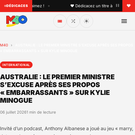
•
un que vous aimez !
♥ Dédicacez un titre à vos proches su
DÉDICACES
🎟️
M40
›
AUSTRALIE : LE PREMIER MINISTRE S’EXCUSE APRÈS SES PROPOS
« EMBARRASSANTS » SUR KYLIE MINOGUE
INTERNATIONAL
AUSTRALIE : LE PREMIER MINISTRE
S’EXCUSE APRÈS SES PROPOS
« EMBARRASSANTS » SUR KYLIE
MINOGUE
06 juillet 2026
1 min de lecture
Invité d’un podcast, Anthony Albanese a joué au jeu « marry,