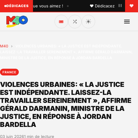
•
à quelqu'un que vous aimez !
♥ Dédicacez un titre à vos 
DÉDICACES
🎟️
M40
›
VIOLENCES URBAINES: « LA JUSTICE EST INDÉPENDANTE.
LAISSEZ-LA TRAVAILLER SEREINEMENT », AFFIRME GÉRALD DARMANIN,
MINISTRE DE LA JUSTICE, EN RÉPONSE À JORDAN BARDELLA
FRANCE
VIOLENCES URBAINES: « LA JUSTICE
EST INDÉPENDANTE. LAISSEZ-LA
TRAVAILLER SEREINEMENT », AFFIRME
GÉRALD DARMANIN, MINISTRE DE LA
JUSTICE, EN RÉPONSE À JORDAN
BARDELLA
03 juin 2026
1 min de lecture