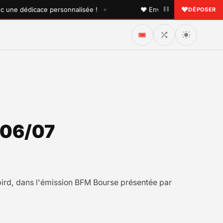
•
e dédicace personnalisée !
♥ Envoyez une dédicace à quel
DÉPOSER
🎟️
 06/07
ibird, dans l'émission BFM Bourse présentée par