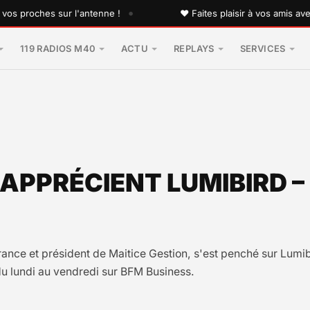
•
roches sur l'antenne !
♥ Faites plaisir à vos amis avec un
119 RADIOS M40
ACTU
REPLAYS
SERVICES
 APPRÉCIENT LUMIBIRD –
France et président de Maitice Gestion, s'est penché sur Lum
u lundi au vendredi sur BFM Business.