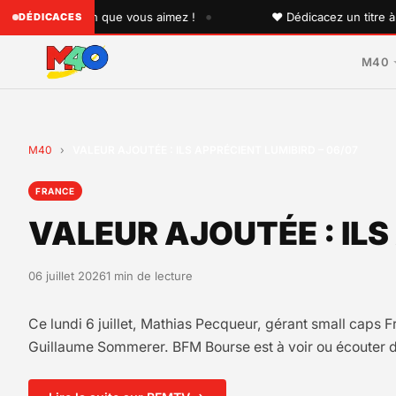
•
à quelqu'un que vous aimez !
♥ Dédicacez un titre à vos p
DÉDICACES
M40
M40
›
VALEUR AJOUTÉE : ILS APPRÉCIENT LUMIBIRD – 06/07
FRANCE
VALEUR AJOUTÉE : ILS
06 juillet 2026
1 min de lecture
Ce lundi 6 juillet, Mathias Pecqueur, gérant small caps 
Guillaume Sommerer. BFM Bourse est à voir ou écouter d