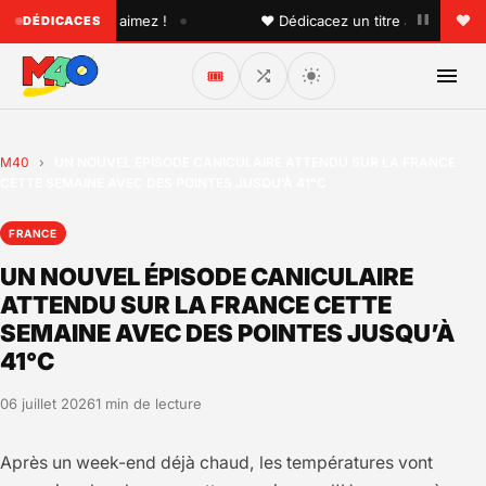
•
u'un que vous aimez !
♥ Dédicacez un titre à vos proches 
DÉDICACES
🎟️
M40
›
UN NOUVEL ÉPISODE CANICULAIRE ATTENDU SUR LA FRANCE
CETTE SEMAINE AVEC DES POINTES JUSQU’À 41°C
FRANCE
UN NOUVEL ÉPISODE CANICULAIRE
ATTENDU SUR LA FRANCE CETTE
SEMAINE AVEC DES POINTES JUSQU’À
41°C
06 juillet 2026
1 min de lecture
Après un week-end déjà chaud, les températures vont