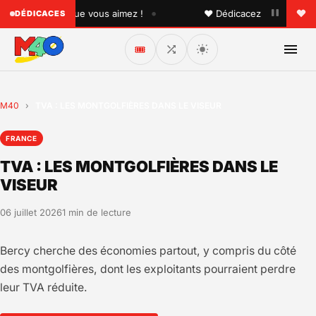
•
à quelqu'un que vous aimez !
♥ Dédicacez un titre à vos 
DÉDICACES
🎟️
M40
›
TVA : LES MONTGOLFIÈRES DANS LE VISEUR
FRANCE
TVA : LES MONTGOLFIÈRES DANS LE
VISEUR
06 juillet 2026
1 min de lecture
Bercy cherche des économies partout, y compris du côté
des montgolfières, dont les exploitants pourraient perdre
leur TVA réduite.