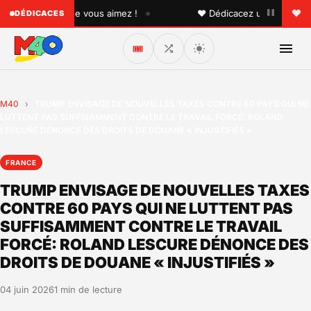
•
 quelqu'un que vous aimez !
♥ Dédicacez un titre à vos pr
DÉDICACES
🎟️
M40
›
TRUMP ENVISAGE DE NOUVELLES TAXES CONTRE 60 PAYS QUI NE
LUTTENT PAS SUFFISAMMENT CONTRE LE TRAVAIL FORCÉ: ROLAND
LESCURE DÉNONCE DES DROITS DE DOUANE « INJUSTIFIÉS »
FRANCE
TRUMP ENVISAGE DE NOUVELLES TAXES
CONTRE 60 PAYS QUI NE LUTTENT PAS
SUFFISAMMENT CONTRE LE TRAVAIL
FORCÉ: ROLAND LESCURE DÉNONCE DES
DROITS DE DOUANE « INJUSTIFIÉS »
04 juin 2026
1 min de lecture