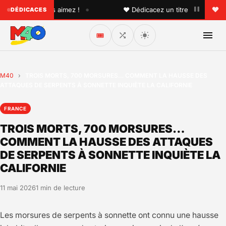
•
u'un que vous aimez !
♥ Dédicacez un titre à vos proches 
DÉDICACES
🎟️
M40
›
TROIS MORTS, 700 MORSURES… COMMENT LA HAUSSE DES
ATTAQUES DE SERPENTS À SONNETTE INQUIÈTE LA CALIFORNIE
FRANCE
TROIS MORTS, 700 MORSURES…
COMMENT LA HAUSSE DES ATTAQUES
DE SERPENTS À SONNETTE INQUIÈTE LA
CALIFORNIE
11 mai 2026
1 min de lecture
Les morsures de serpents à sonnette ont connu une hausse