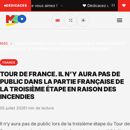
•
 quelqu'un que vous aimez !
♥ Dédicacez un titre à vos p
DÉDICACES
🎟️
M40
›
TOUR DE FRANCE. IL N’Y AURA PAS DE PUBLIC DANS LA PARTIE
FRANÇAISE DE LA TROISIÈME ÉTAPE EN RAISON DES INCENDIES
FRANCE
TOUR DE FRANCE. IL N’Y AURA PAS DE
PUBLIC DANS LA PARTIE FRANÇAISE DE
LA TROISIÈME ÉTAPE EN RAISON DES
INCENDIES
05 juillet 2026
1 min de lecture
Il n’y aura pas de public lors de la troisième étape du Tour de