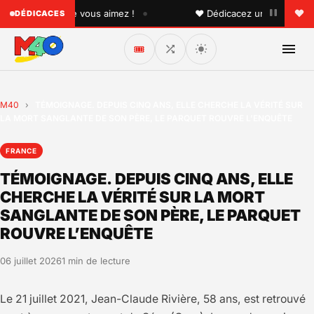
•
quelqu'un que vous aimez !
♥ Dédicacez un titre à vos pr
DÉDICACES
🎟️
M40
›
TÉMOIGNAGE. DEPUIS CINQ ANS, ELLE CHERCHE LA VÉRITÉ SUR
LA MORT SANGLANTE DE SON PÈRE, LE PARQUET ROUVRE L’ENQUÊTE
FRANCE
TÉMOIGNAGE. DEPUIS CINQ ANS, ELLE
CHERCHE LA VÉRITÉ SUR LA MORT
SANGLANTE DE SON PÈRE, LE PARQUET
ROUVRE L’ENQUÊTE
06 juillet 2026
1 min de lecture
Le 21 juillet 2021, Jean-Claude Rivière, 58 ans, est retrouvé