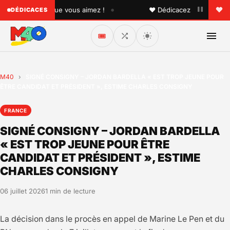
•
à quelqu'un que vous aimez !
♥ Dédicacez un titre à vos 
DÉDICACES
🎟️
M40
›
SIGNÉ CONSIGNY – JORDAN BARDELLA « EST TROP JEUNE POUR
ÊTRE CANDIDAT ET PRÉSIDENT », ESTIME CHARLES CONSIGNY
FRANCE
SIGNÉ CONSIGNY – JORDAN BARDELLA
« EST TROP JEUNE POUR ÊTRE
CANDIDAT ET PRÉSIDENT », ESTIME
CHARLES CONSIGNY
06 juillet 2026
1 min de lecture
La décision dans le procès en appel de Marine Le Pen et du