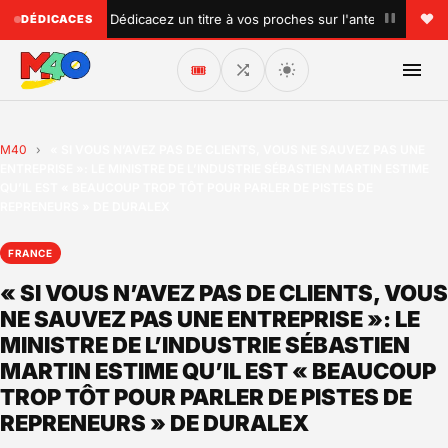
•
•
♥ Dédicacez un titre à vos proches sur l'antenne !
DÉDICACES
🎟️
M40
›
« SI VOUS N’AVEZ PAS DE CLIENTS, VOUS NE SAUVEZ PAS UNE
ENTREPRISE »: LE MINISTRE DE L’INDUSTRIE SÉBASTIEN MARTIN ESTIME
QU’IL EST « BEAUCOUP TROP TÔT POUR PARLER DE PISTES DE
REPRENEURS » DE DURALEX
FRANCE
« SI VOUS N’AVEZ PAS DE CLIENTS, VOUS
NE SAUVEZ PAS UNE ENTREPRISE »: LE
MINISTRE DE L’INDUSTRIE SÉBASTIEN
MARTIN ESTIME QU’IL EST « BEAUCOUP
TROP TÔT POUR PARLER DE PISTES DE
REPRENEURS » DE DURALEX