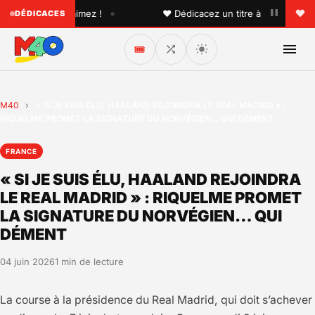
•
un que vous aimez !
♥ Dédicacez un titre à vos proches su
DÉDICACES
🎟️
M40
›
« SI JE SUIS ÉLU, HAALAND REJOINDRA LE REAL MADRID » :
RIQUELME PROMET LA SIGNATURE DU NORVÉGIEN… QUI DÉMENT
FRANCE
« SI JE SUIS ÉLU, HAALAND REJOINDRA
LE REAL MADRID » : RIQUELME PROMET
LA SIGNATURE DU NORVÉGIEN… QUI
DÉMENT
04 juin 2026
1 min de lecture
La course à la présidence du Real Madrid, qui doit s’achever