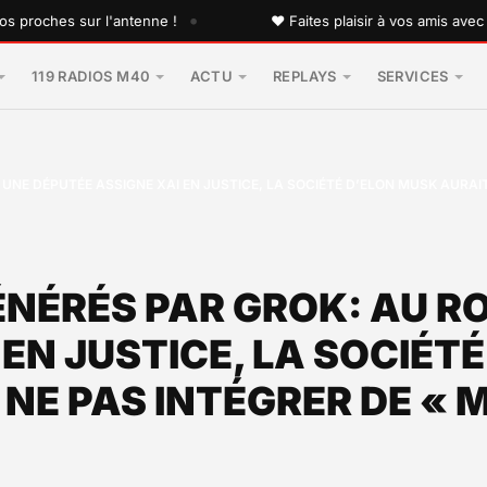
•
hes sur l'antenne !
♥ Faites plaisir à vos amis avec une dé
119 RADIOS M40
ACTU
REPLAYS
SERVICES
NE DÉPUTÉE ASSIGNE XAI EN JUSTICE, LA SOCIÉTÉ D’ELON MUSK AURAIT
NÉRÉS PAR GROK: AU R
 EN JUSTICE, LA SOCIÉT
 NE PAS INTÉGRER DE « 