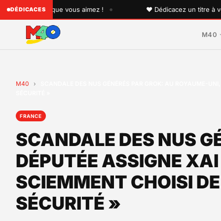
•
elqu'un que vous aimez !
♥ Dédicacez un titre à vos proc
DÉDICACES
M40
M40
›
SCANDALE DES NUS GÉNÉRÉS PAR GROK: AU ROYAUME-UNI, U
SÉCURITÉ »
FRANCE
SCANDALE DES NUS GÉ
DÉPUTÉE ASSIGNE XAI
SCIEMMENT CHOISI DE
SÉCURITÉ »