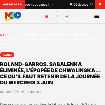
•
à quelqu'un que vous aimez !
♥ Dédicacez un titre à vos 
DÉDICACES
🎟️
M40
›
ROLAND-GARROS. SABALENKA ÉLIMINÉE, L’ÉPOPÉE DE
CHWALINSKA… CE QU’IL FAUT RETENIR DE LA JOURNÉE DU MERCREDI
3 JUIN
FRANCE
ROLAND-GARROS. SABALENKA
ÉLIMINÉE, L’ÉPOPÉE DE CHWALINSKA…
CE QU’IL FAUT RETENIR DE LA JOURNÉE
DU MERCREDI 3 JUIN
03 juin 2026
1 min de lecture
Une nouvelle surprise dans le tableau de Roland-Garros.