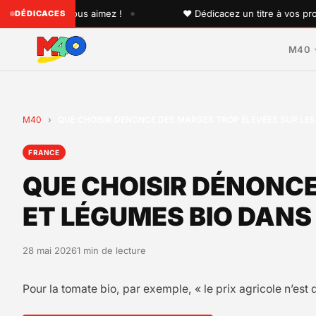
•
'un que vous aimez !
♥ Dédicacez un titre à vos proches s
DÉDICACES
M40
M40
›
QUE CHOISIR DÉNONCE DES MARGES TROP ÉLEVÉES SUR LES
FRANCE
QUE CHOISIR DÉNONCE
ET LÉGUMES BIO DAN
28 mai 2026
1 min de lecture
Pour la tomate bio, par exemple, « le prix agricole n’est