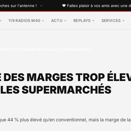
•
ur l'antenne !
♥ Faites plaisir à vos amis avec une dédicac
119 RADIOS M40
ACTU
REPLAYS
SERVICES
 FRUITS ET LÉGUMES BIO DANS LES SUPERMARCHÉS
 DES MARGES TROP ÉLEV
S LES SUPERMARCHÉS
 que 44 % plus élevé qu’en conventionnel, mais la marge de la 