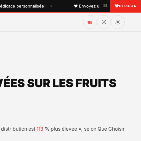
•
e personnalisée !
♥ Envoyez une dédicace à quelqu'un qu
DÉPOSER
🎟️
ÉES SUR LES FRUITS
distribution est
113
% plus élevée », selon Que Choisir.