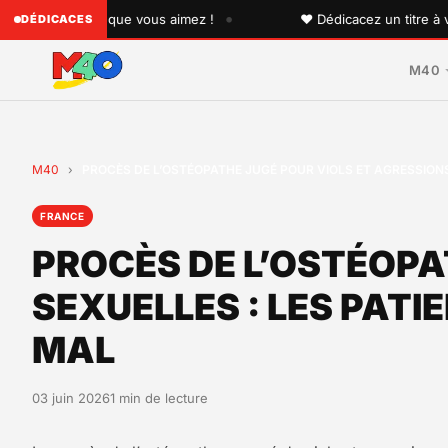
•
 quelqu'un que vous aimez !
♥ Dédicacez un titre à vos pr
DÉDICACES
M40
M40
›
PROCÈS DE L’OSTÉOPATHE JUGÉ POUR VIOLS ET AGRESSIONS
FRANCE
PROCÈS DE L’OSTÉOPA
SEXUELLES : LES PAT
MAL
03 juin 2026
1 min de lecture