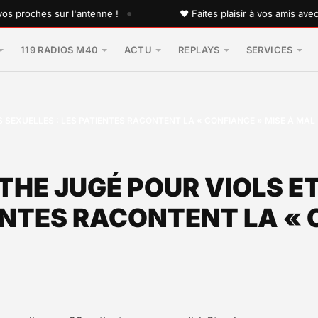
•
oches sur l'antenne !
♥ Faites plaisir à vos amis avec une
119 RADIOS M40
ACTU
REPLAYS
SERVICES
 SEXUELLES : LES PATIENTES RACONTENT LA « CONFIANCE » MISE À MAL
THE JUGÉ POUR VIOLS E
IENTES RACONTENT LA « 