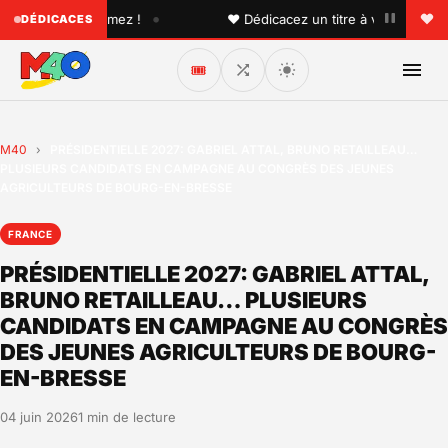
•
n que vous aimez !
♥ Dédicacez un titre à vos proches sur
DÉDICACES
🎟️
M40
›
PRÉSIDENTIELLE 2027: GABRIEL ATTAL, BRUNO RETAILLEAU…
PLUSIEURS CANDIDATS EN CAMPAGNE AU CONGRÈS DES JEUNES
AGRICULTEURS DE BOURG-EN-BRESSE
FRANCE
PRÉSIDENTIELLE 2027: GABRIEL ATTAL,
BRUNO RETAILLEAU… PLUSIEURS
CANDIDATS EN CAMPAGNE AU CONGRÈS
DES JEUNES AGRICULTEURS DE BOURG-
EN-BRESSE
04 juin 2026
1 min de lecture