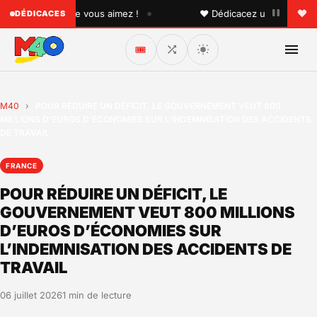
•
 quelqu'un que vous aimez !
♥ Dédicacez un titre à vos pr
DÉDICACES
🎟️
M40
›
POUR RÉDUIRE UN DÉFICIT, LE GOUVERNEMENT VEUT 800
MILLIONS D’EUROS D’ÉCONOMIES SUR L’INDEMNISATION DES ACCIDENTS
DE TRAVAIL
FRANCE
POUR RÉDUIRE UN DÉFICIT, LE
GOUVERNEMENT VEUT 800 MILLIONS
D’EUROS D’ÉCONOMIES SUR
L’INDEMNISATION DES ACCIDENTS DE
TRAVAIL
06 juillet 2026
1 min de lecture