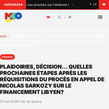
•
acez un titre à vos proches sur l'antenne !
♥ Faites plaisi
DÉDICACES
🎟️
M40
›
PLAIDOIRIES, DÉCISION… QUELLES PROCHAINES ÉTAPES APRÈS
LES RÉQUISITIONS DU PROCÈS EN APPEL DE NICOLAS SARKOZY SUR LE
FINANCEMENT LIBYEN?
FRANCE
PLAIDOIRIES, DÉCISION… QUELLES
PROCHAINES ÉTAPES APRÈS LES
RÉQUISITIONS DU PROCÈS EN APPEL DE
NICOLAS SARKOZY SUR LE
FINANCEMENT LIBYEN?
13 mai 2026
1 min de lecture