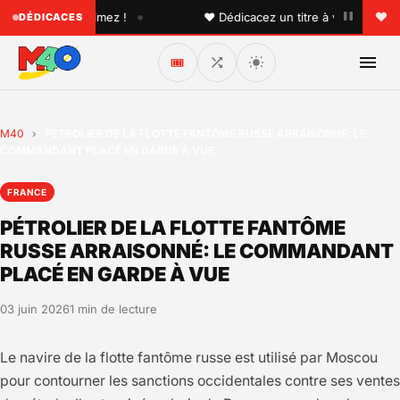
•
un que vous aimez !
♥ Dédicacez un titre à vos proches su
DÉDICACES
🎟️
M40
›
PÉTROLIER DE LA FLOTTE FANTÔME RUSSE ARRAISONNÉ: LE
COMMANDANT PLACÉ EN GARDE À VUE
FRANCE
PÉTROLIER DE LA FLOTTE FANTÔME
RUSSE ARRAISONNÉ: LE COMMANDANT
PLACÉ EN GARDE À VUE
03 juin 2026
1 min de lecture
Le navire de la flotte fantôme russe est utilisé par Moscou
pour contourner les sanctions occidentales contre ses ventes