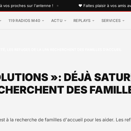
•
 proches sur l'antenne !
♥ Faites plaisir à vos amis avec u
119 RADIOS M40
ACTU
REPLAYS
SERVICES
ÉTÉ, LES REFUGES DE LA LPA RECHERCHENT DES FAMILLES D’ACCUEIL
OLUTIONS »: DÉJÀ SATUR
ECHERCHENT DES FAMILL
 à la recherche de familles d'accueil pour les aider. Les ref