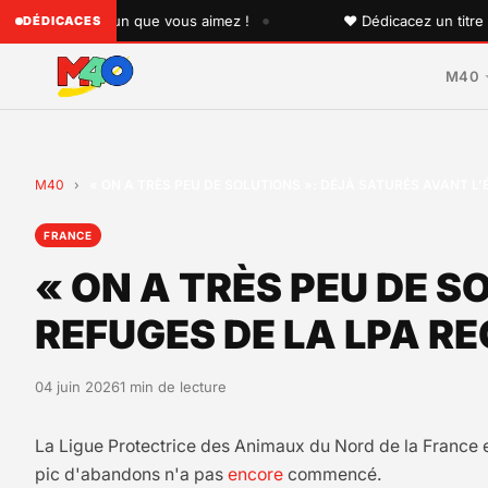
•
 à quelqu'un que vous aimez !
♥ Dédicacez un titre à vos
DÉDICACES
M40
M40
›
« ON A TRÈS PEU DE SOLUTIONS »: DÉJÀ SATURÉS AVANT L’
FRANCE
« ON A TRÈS PEU DE S
REFUGES DE LA LPA R
04 juin 2026
1 min de lecture
La Ligue Protectrice des Animaux du Nord de la France est
pic d'abandons n'a pas
encore
commencé.