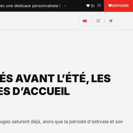
•
ne dédicace personnalisée !
♥ Envoyez une dédicace à que
DÉPOSER
🎟️
ÉS AVANT L’ÉTÉ, LES
ES D’ACCUEIL
uges saturent déjà, alors que la période d'estivale et son