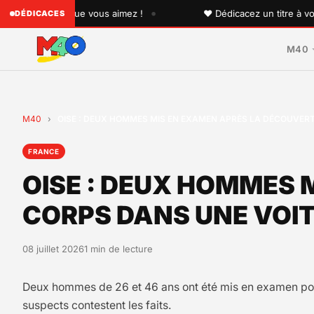
•
uelqu'un que vous aimez !
♥ Dédicacez un titre à vos pro
DÉDICACES
M40
M40
›
OISE : DEUX HOMMES MIS EN EXAMEN APRÈS LA DÉCOUVERT
FRANCE
OISE : DEUX HOMMES 
CORPS DANS UNE VOIT
08 juillet 2026
1 min de lecture
Deux hommes de 26 et 46 ans ont été mis en examen pour 
suspects contestent les faits.