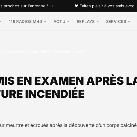
•
ches sur l'antenne !
♥ Faites plaisir à vos amis avec une d
119 RADIOS M40
ACTU
REPLAYS
SERVICES
E D’UN CORPS DANS UNE VOITURE INCENDIÉE
MIS EN EXAMEN APRÈS 
URE INCENDIÉE
meurtre et écroués après la découverte d’un corps calciné da