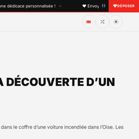
•
édicace personnalisée !
♥ Envoyez une dédicace à quelqu'
DÉPOSER
🎟️
LA DÉCOUVERTE D’UN
ns le coffre d’une voiture incendiée dans l’Oise. Les