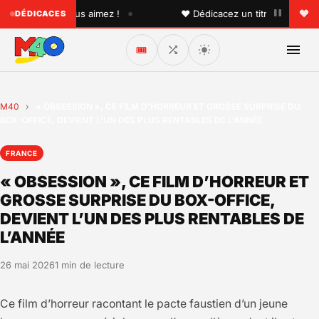
•
qu'un que vous aimez !
♥ Dédicacez un titre à vos proche
DÉDICACES
🎟️
M40
›
« OBSESSION », CE FILM D’HORREUR ET GROSSE SURPRISE DU
BOX-OFFICE, DEVIENT L’UN DES PLUS RENTABLES DE L’ANNÉE
FRANCE
« OBSESSION », CE FILM D’HORREUR ET
GROSSE SURPRISE DU BOX-OFFICE,
DEVIENT L’UN DES PLUS RENTABLES DE
L’ANNÉE
26 mai 2026
1 min de lecture
Ce film d’horreur racontant le pacte faustien d’un jeune