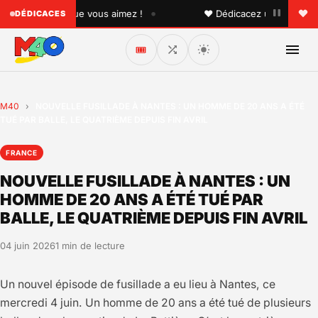
•
 quelqu'un que vous aimez !
♥ Dédicacez un titre à vos p
DÉDICACES
🎟️
M40
›
NOUVELLE FUSILLADE À NANTES : UN HOMME DE 20 ANS A ÉTÉ
TUÉ PAR BALLE, LE QUATRIÈME DEPUIS FIN AVRIL
FRANCE
NOUVELLE FUSILLADE À NANTES : UN
HOMME DE 20 ANS A ÉTÉ TUÉ PAR
BALLE, LE QUATRIÈME DEPUIS FIN AVRIL
04 juin 2026
1 min de lecture
Un nouvel épisode de fusillade a eu lieu à Nantes, ce
mercredi 4 juin. Un homme de 20 ans a été tué de plusieurs