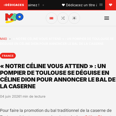
•
'un que vous aimez !
♥ Dédicacez un titre à vos proches s
DÉDICACES
🎟️
M40
›
« NOTRE CÉLINE VOUS ATTEND » : UN POMPIER DE TOULOUSE SE
DÉGUISE EN CÉLINE DION POUR ANNONCER LE BAL DE LA CASERNE
FRANCE
« NOTRE CÉLINE VOUS ATTEND » : UN
POMPIER DE TOULOUSE SE DÉGUISE EN
CÉLINE DION POUR ANNONCER LE BAL DE
LA CASERNE
04 juin 2026
1 min de lecture
Pour faire la promotion du bal traditionnel de la caserne de