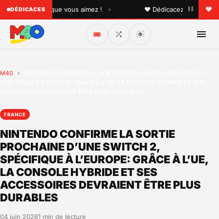
•
à quelqu'un que vous aimez !
♥ Dédicacez un titre à vos 
DÉDICACES
🎟️
M40
›
NINTENDO CONFIRME LA SORTIE PROCHAINE D’UNE SWITCH 2,
SPÉCIFIQUE À L’EUROPE: GRÂCE À L’UE, LA CONSOLE HYBRIDE ET SES
ACCESSOIRES DEVRAIENT ÊTRE PLUS DURABLES
FRANCE
NINTENDO CONFIRME LA SORTIE
PROCHAINE D’UNE SWITCH 2,
SPÉCIFIQUE À L’EUROPE: GRÂCE À L’UE,
LA CONSOLE HYBRIDE ET SES
ACCESSOIRES DEVRAIENT ÊTRE PLUS
DURABLES
04 juin 2026
1 min de lecture