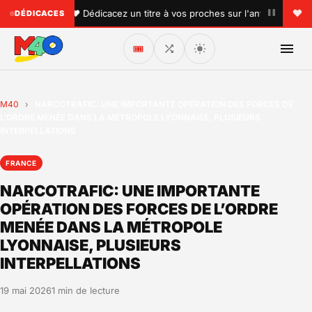
•
•
♥ Dédicacez un titre à vos proches sur l'antenne !
DÉDICACES
🎟️
M40
›
NARCOTRAFIC: UNE IMPORTANTE OPÉRATION DES FORCES DE
L’ORDRE MENÉE DANS LA MÉTROPOLE LYONNAISE, PLUSIEURS
INTERPELLATIONS
FRANCE
NARCOTRAFIC: UNE IMPORTANTE
OPÉRATION DES FORCES DE L’ORDRE
MENÉE DANS LA MÉTROPOLE
LYONNAISE, PLUSIEURS
INTERPELLATIONS
19 mai 2026
1 min de lecture